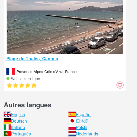
Plage de Thalès, Cannes
Provence-Alpes-Côte d'Azur, France
Webcam en ligne
Autres langues
English
Español
Deutsch
日本語
Italiano
Polski
Português
Nederlands