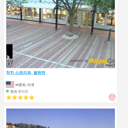
처치 스트리트, 벌링턴
버몬트, 미국
웹캠 온라인