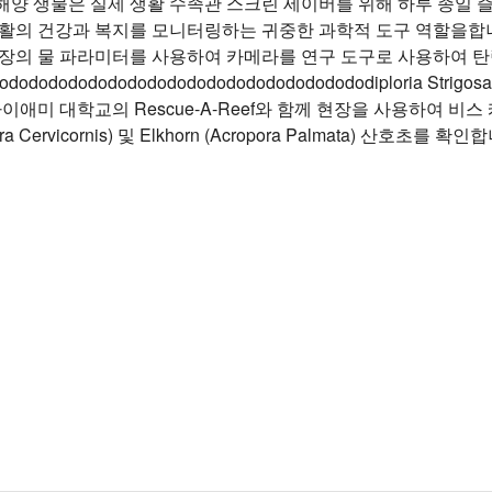
해양 생물은 실제 생활 수족관 스크린 세이버를 위해 하루 종일 즐
의 건강과 복지를 모니터링하는 귀중한 과학적 도구 역할을합니다. Cora
현장의 물 파라미터를 사용하여 카메라를 연구 도구로 사용하여 탄
ododododododododododododododododododododiploria
마이애미 대학교의 Rescue-A-Reef와 함께 현장을 사용하여 비
pora Cervicornis) 및 Elkhorn (Acropora Palmata) 산호초를 확인