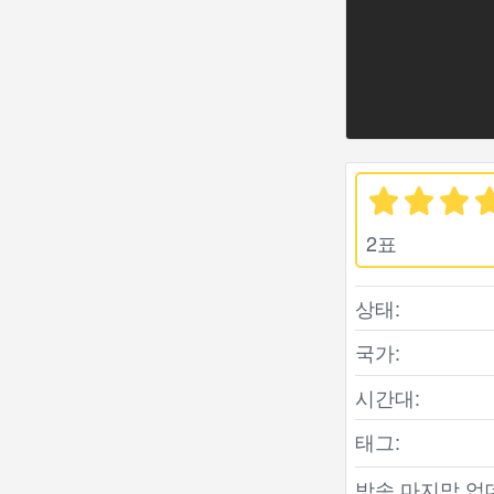
2표
상태:
국가:
시간대:
태그:
방송 마지막 업