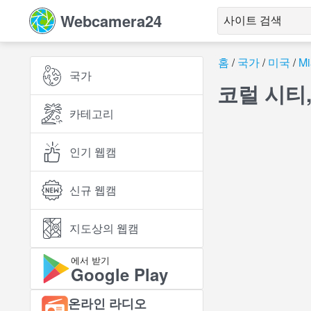
Webcamera24
홈
국가
미국
Mi
국가
코럴 시티
카테고리
인기 웹캠
신규 웹캠
지도상의 웹캠
에서 받기
Google Play
온라인 라디오