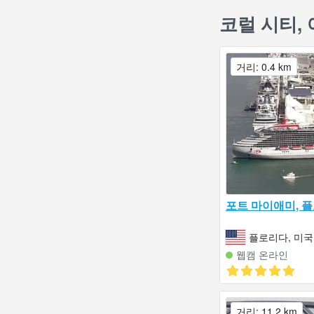
코럴 시티,
거리: 0.4 km
포트 마이애미, 
플로리다, 미국
웹캠 온라인
거리: 11.2 km