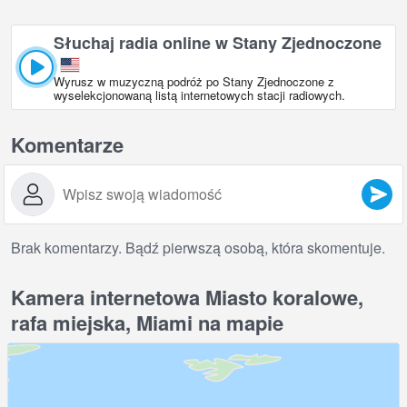
zbadania ich odporności. Współpracujemy również z Rescue-a-
Reef z University of Miami, aby wykorzystać to miejsce do
Słuchaj radia online w Stany Zjednoczone
zidentyfikowania najodporniejszych genotypów koralowców
staghorn (Acropora cervicornis) i elkhorn (Acropora palmata),
Wyrusz w muzyczną podróż po Stany Zjednoczone z
które zostały rozmnożone w ich przybrzeżnej szkółce w Parku
wyselekcjonowaną listą internetowych stacji radiowych.
Narodowym Biscayne.
Komentarze
Brak komentarzy. Bądź pierwszą osobą, która skomentuje.
Kamera internetowa Miasto koralowe,
rafa miejska, Miami na mapie