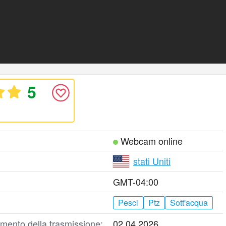
5
Webcam online
stati Uniti
GMT-04:00
Pesci
Ptz
Sott'acqua
mento della trasmissione:
02.04.2026