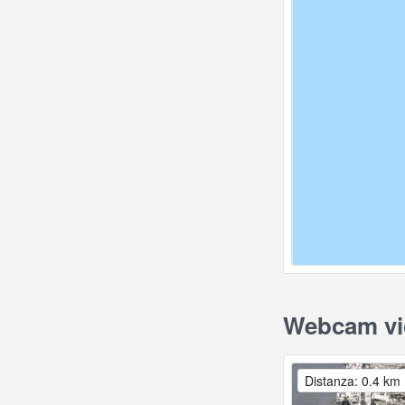
Webcam vici
Distanza: 0.4 km