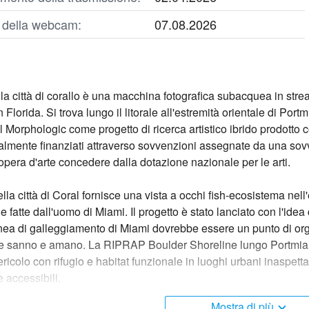
o della webcam:
07.08.2026
a città di corallo è una macchina fotografica subacquea in strea
Florida. Si trova lungo il litorale all'estremità orientale di Port
 Morphologic come progetto di ricerca artistico ibrido prodotto 
izialmente finanziati attraverso sovvenzioni assegnate da una so
opera d'arte concedere dalla dotazione nazionale per le arti.
lla città di Coral fornisce una vista a occhi fish-ecosistema ne
ie fatte dall'uomo di Miami. Il progetto è stato lanciato con l'idea
inea di galleggiamento di Miami dovrebbe essere un punto di org
he sanno e amano. La RIPRAP Boulder Shoreline lungo Portmiami
pericolo con rifugio e habitat funzionale in luoghi urbani inaspetta
accessibili.
Mostra di più