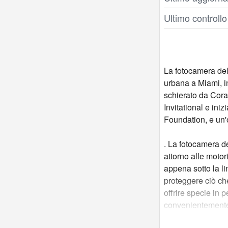
Ultimo controll
La fotocamera dell
urbana a Miami, in 
schierato da Coral
Invitational e in
Foundation, e un'
. La fotocamera de
attorno alle motor
appena sotto la l
proteggere ciò c
offrire specie in 
convenientemente 