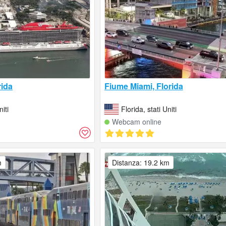
rida
Fiume Miami, Florida
niti
Florida, stati Uniti
Webcam online
m
Distanza: 19.2 km