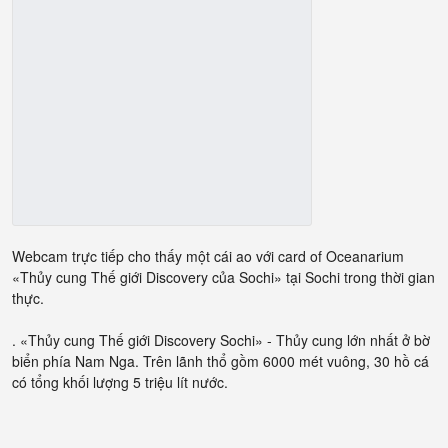
Webcam trực tiếp cho thấy một cái ao với card of Oceanarium
«Thủy cung Thế giới Discovery của Sochi» tại Sochi trong thời gian
thực.
. «Thủy cung Thế giới Discovery Sochi» - Thủy cung lớn nhất ở bờ
biển phía Nam Nga. Trên lãnh thổ gồm 6000 mét vuông, 30 hồ cá
có tổng khối lượng 5 triệu lít nước.