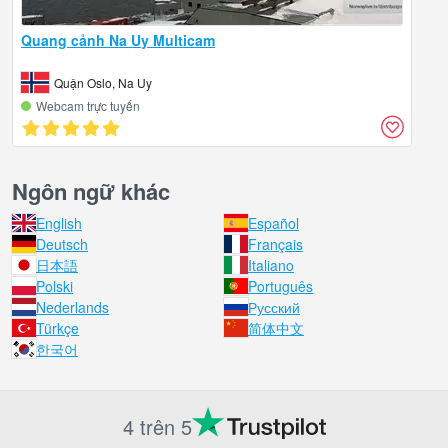
Quang cảnh Na Uy Multicam
Quận Oslo, Na Uy
Webcam trực tuyến
Ngôn ngữ khác
English
Español
Deutsch
Français
日本語
Italiano
Polski
Português
Nederlands
Русский
Türkçe
简体中文
한국어
4 trên 5