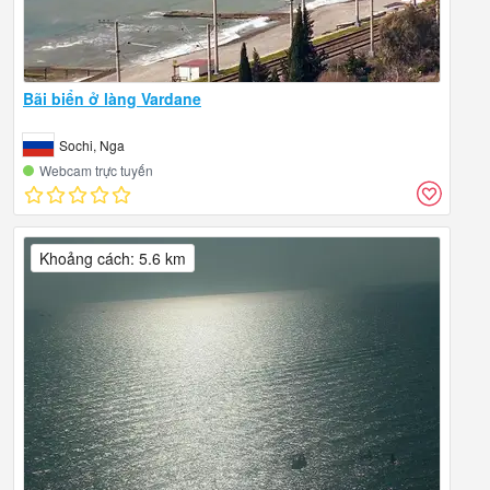
Bãi biển ở làng Vardane
Sochi, Nga
Webcam trực tuyến
Khoảng cách: 5.6 km