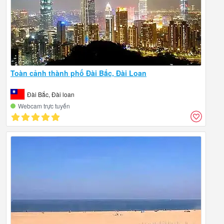
Toàn cảnh thành phố Đài Bắc, Đài Loan
Đài Bắc, Đài loan
Webcam trực tuyến