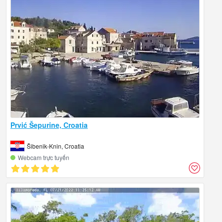
Prvić Šepurine, Croatia
Šibenik-Knin, Croatia
Webcam trực tuyến