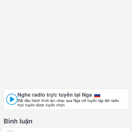
Nghe radio trực tuyến tại Nga
Bắt đầu hành trình âm nhạc qua Nga với tuyển tập đài radio
trực tuyến được tuyển chọn.
Bình luận