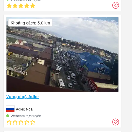
Khoảng cách: 5.6 km
Vòng chợ, Adler
Adler, Nga
Webcam trực tuyến