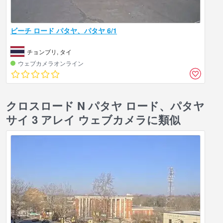
ビーチ ロード パタヤ、パタヤ 6/1
チョンブリ, タイ
ウェブカメラオンライン
クロスロード N パタヤ ロード、パタヤ
サイ 3 アレイ ウェブカメラに類似