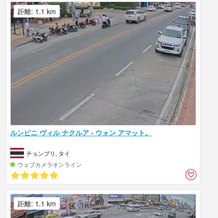
距離: 1.1 km
ルンピニ ヴィル ナクルア - ウォン アマット。
チョンブリ, タイ
ウェブカメラオンライン
距離: 1.1 km