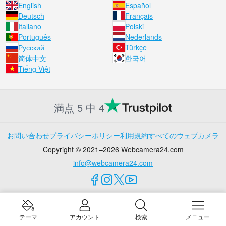
English
Español
Deutsch
Français
Italiano
Polski
Português
Nederlands
Русский
Türkçe
简体中文
한국어
Tiếng Việt
満点 5 中 4
お問い合わせ
プライバシーポリシー
利用規約
すべてのウェブカメラ
Copyright © 2021–2026 Webcamera24.com
info@webcamera24.com
テーマ
アカウント
検索
メニュー