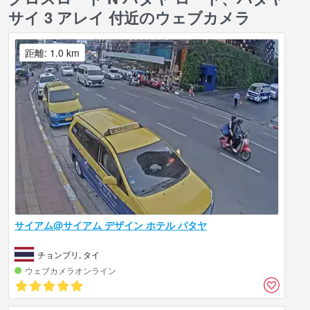
サイ 3 アレイ 付近のウェブカメラ
距離: 1.0 km
サイアム@サイアム デザイン ホテル パタヤ
チョンブリ, タイ
ウェブカメラオンライン