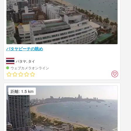
パタヤビーチの眺め
パタヤ, タイ
ウェブカメラオンライン
距離: 1.5 km