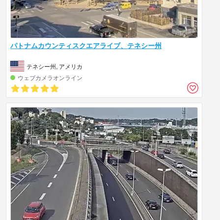
パトナムカウンティスクエアライブ、テネシー州
テネシー州, アメリカ
ウェブカメラオンライン