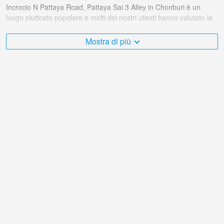
Incrocio N Pattaya Road, Pattaya Sai 3 Alley in Chonburi è un
luogo piuttosto popolare e molti dei nostri utenti hanno valutato la
webcam con punti di trasmissione online.
Mostra di più
Il Tailandia è molto vario e ci sono moltissimi posti che mi
piacerebbe visitare, e Incrocio N Pattaya Road, Pattaya Sai 3 Alley
in Chonburi è senza dubbio uno di questi!
La webcam live Tailandia si trova nel fuso orario +07:00.