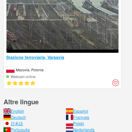
Stazione ferroviaria, Varsavia
Mazovia, Polonia
Webcam online
Altre lingue
English
Español
Deutsch
Français
日本語
Polski
Português
Nederlands