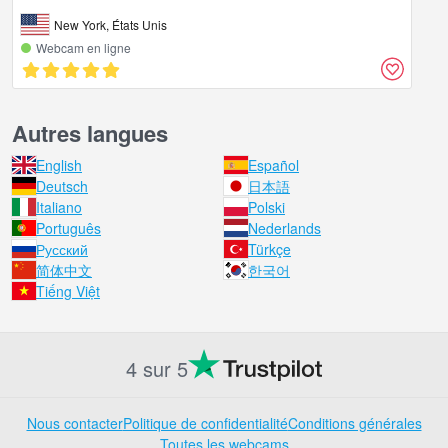
New York, États Unis
Webcam en ligne
Autres langues
English
Español
Deutsch
日本語
Italiano
Polski
Português
Nederlands
Русский
Türkçe
简体中文
한국어
Tiếng Việt
4 sur 5
Nous contacter
Politique de confidentialité
Conditions générales
Toutes les webcams