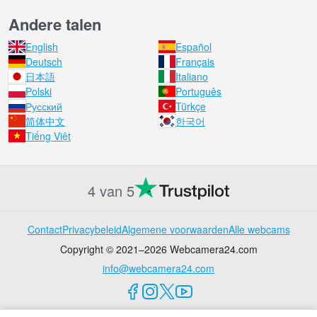
Andere talen
English
Español
Deutsch
Français
日本語
Italiano
Polski
Português
Русский
Türkçe
简体中文
한국어
Tiếng Việt
4 van 5
Contact
Privacybeleid
Algemene voorwaarden
Alle webcams
Copyright © 2021–2026 Webcamera24.com
info@webcamera24.com