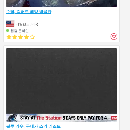
수달, 캘버트 해양 박물관
메릴랜드, 미국
웹캠 온라인
블루 카우, 구테가 스키 리조트