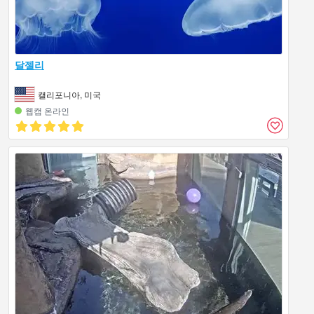
달젤리
캘리포니아, 미국
웹캠 온라인