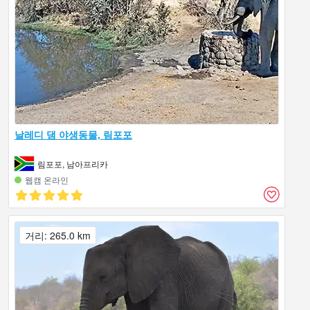
날레디 댐 야생동물, 림포포
림포포, 남아프리카
웹캠 온라인
거리: 265.0 km