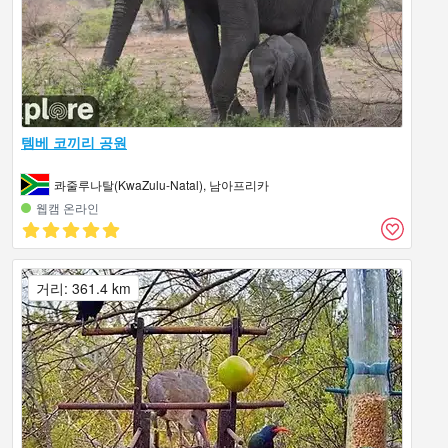
템베 코끼리 공원
콰줄루나탈(KwaZulu-Natal), 남아프리카
웹캠 온라인
거리: 361.4 km