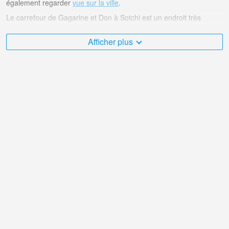
également regarder
vue sur la ville
.
Le carrefour de Gagarine et Don à Sotchi est un endroit très
populaire et beaucoup de nos utilisateurs ont évalué la webcam
avec des points de diffusion en ligne.
Afficher plus
Le Russie est très diversifié et il y a un grand nombre d'endroits
que j'aimerais visiter, et Le carrefour de Gagarine et Don dans
Sotchi en fait sans aucun doute partie!
La webcam en direct Russie est située dans le fuseau horaire
GMT+03:00. Webcams en direct à Sotchi. Premières webcams
populaires montrées.