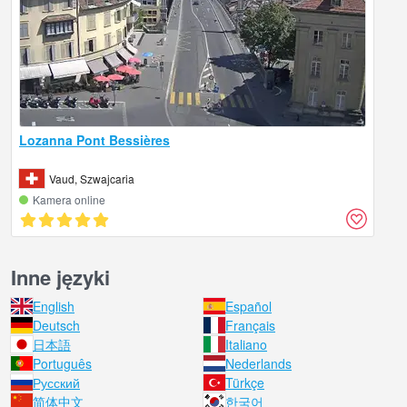
Lozanna Pont Bessières
Vaud, Szwajcaria
Kamera online
Inne języki
English
Español
Deutsch
Français
日本語
Italiano
Português
Nederlands
Русский
Türkçe
简体中文
한국어