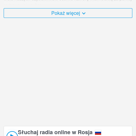
za transmisję online.
Pokaż więcej
Rosja jest bardzo różnorodny i jest mnóstwo miejsc, które
chciałbym odwiedzić, a Skrzyżowanie Gagarina i Dona w Soczi jest
niewątpliwie jednym z nich!
Rosja kamera internetowa na żywo znajduje się w strefie czasowej
GMT+03:00. Kamery internetowe na żywo w Soczi. Po raz
pierwszy pokazano popularne kamery internetowe.
Słuchaj radia online w Rosja