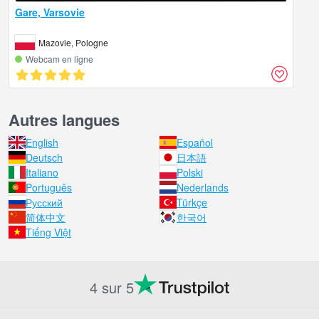
Gare, Varsovie
Mazovie, Pologne
Webcam en ligne
Autres langues
English
Español
Deutsch
日本語
Italiano
Polski
Português
Nederlands
Русский
Türkçe
简体中文
한국어
Tiếng Việt
4 sur 5