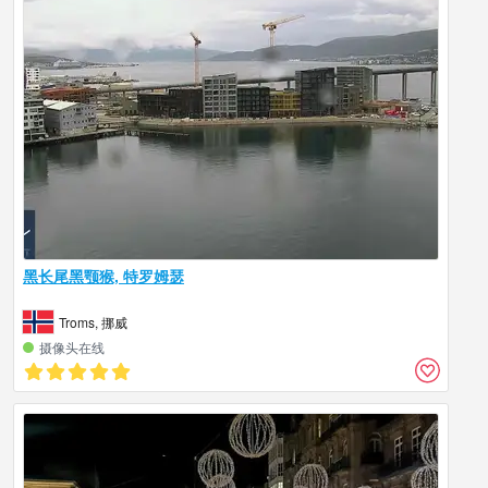
黑长尾黑颚猴, 特罗姆瑟
Troms, 挪威
摄像头在线