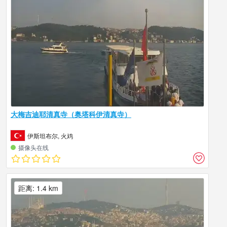
大梅吉迪耶清真寺（奥塔科伊清真寺）
伊斯坦布尔, 火鸡
摄像头在线
距离: 1.4 km