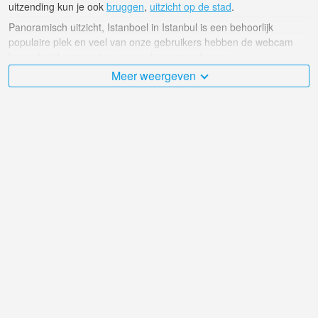
uitzending kun je ook
bruggen
,
uitzicht op de stad
.
Panoramisch uitzicht, Istanboel in Istanbul is een behoorlijk
populaire plek en veel van onze gebruikers hebben de webcam
beoordeeld met punten voor online uitzendingen.
Meer weergeven
De kalkoen is zeer divers en er zijn een groot aantal plaatsen die ik
graag zou willen bezoeken, en Panoramisch uitzicht, Istanboel in
Istanbul is daar ongetwijfeld een van!
kalkoen live webcam bevindt zich in GMT+03:00 tijdzone. Live
webcams in Istanbul, Turkije. Voor het eerst getoonde populaire
webcams.