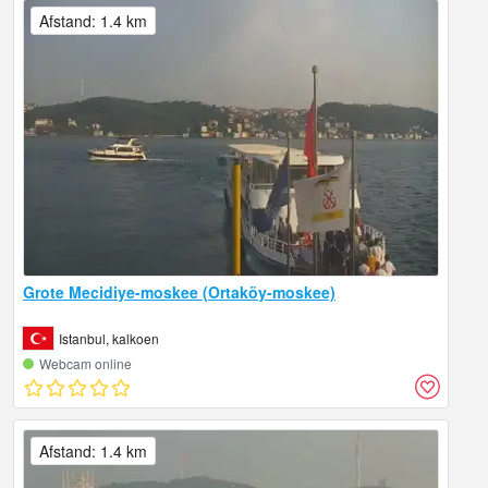
Afstand: 1.4 km
Grote Mecidiye-moskee (Ortaköy-moskee)
Istanbul, kalkoen
Webcam online
Afstand: 1.4 km