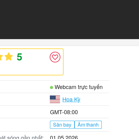
5
Webcam trực tuyến
Hoa Kỳ
GMT-08:00
Sân bay
Âm thanh
át sóng gần nhất:
01.05.2026