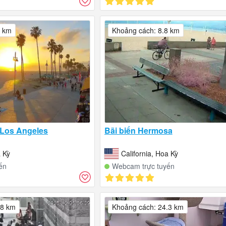
1 km
Khoảng cách: 8.8 km
, Los Angeles
Bãi biển Hermosa
a Kỳ
California, Hoa Kỳ
ến
Webcam trực tuyến
.8 km
Khoảng cách: 24.3 km