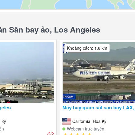
n Sân bay ảo, Los Angeles
Khoảng cách: 1.6 km
geles
Máy bay quan sát sân bay LAX,
a Kỳ
California, Hoa Kỳ
ến
Webcam trực tuyến