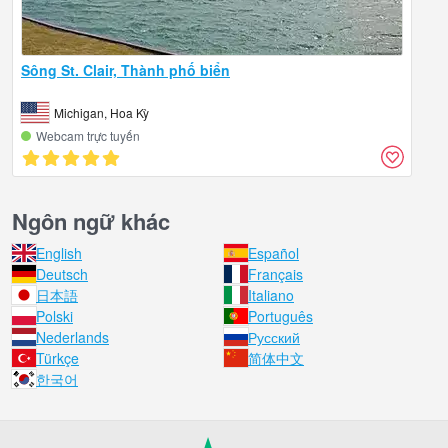
Sông St. Clair, Thành phố biển
Michigan, Hoa Kỳ
Webcam trực tuyến
Ngôn ngữ khác
English
Español
Deutsch
Français
日本語
Italiano
Polski
Português
Nederlands
Русский
Türkçe
简体中文
한국어