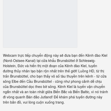
Webcam trực tiếp chuyển động này sẽ đưa bạn đến Kênh đào Kiel
(Nord-Ostsee-Kanal) tại cửa khẩu Brunsbüttel ở Schleswig-
Holstein, Đức và hiển thị một đoạn của Kênh đào Kiel, tuyến
đường thủy nhân tạo bận rộn nhất trên thế giới! Luồng HD, từ thị
trấn Brunsbüttel, cho bạn thấy vô số tàu thuyền trên kênh - từ cửa
sông Elbe đến Cầu Brunsbüttel - cũng như phong cảnh dễ chịu
của Brunsbüttel dọc theo bờ sông. Kênh Kiel là tuyến vận chuyển
ngắn nhất và an toàn nhất giữa Biển Bắc và Biển Baltic, vì nó tránh
đi vòng quanh Bán đảo Jutland! Để khám phá tuyến đường này
trên bản đồ, vui lòng cuộn xuống trang.