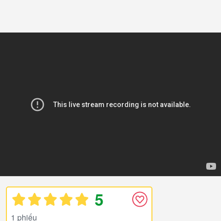
5
1 phiếu