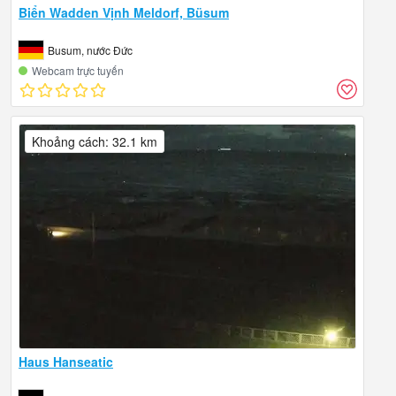
Biển Wadden Vịnh Meldorf, Büsum
Busum, nước Đức
Webcam trực tuyến
Khoảng cách: 32.1 km
Haus Hanseatic