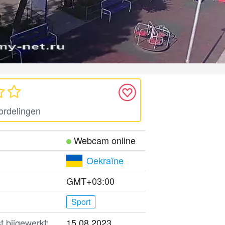
ordelingen
Webcam online
Oekraïne
GMT+03:00
Sport
t bijgewerkt:
15.08.2023