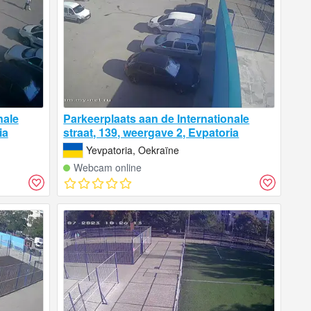
nale
Parkeerplaats aan de Internationale
ia
straat, 139, weergave 2, Evpatoria
Yevpatoria, Oekraïne
Webcam online