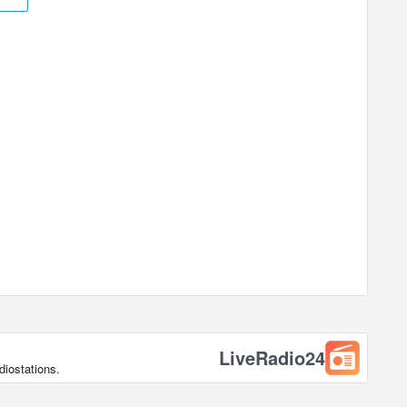
LiveRadio24
diostations.