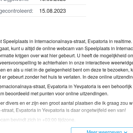
gecontroleerd:
15.08.2023
 Speelplaats in Internacionalnaya-straat, Evpatoria in realtime.
 gaat, kunt u altijd de online webcam van Speelplaats in Interna
ormatie krijgen over wat hier gebeurt. U heeft de mogelijkheid o
weersvoorspelling te achterhalen in onze interactieve weerwidget
ken en als u niet in de gelegenheid bent om deze te bezoeken, 
t er gebeurt zonder het huis te verlaten. In deze online uitzendi
ternacionalnaya-straat, Evpatoria in Yevpatoria is een behoorlij
 beoordeeld met punten voor online uitzendingen.
er divers en er zijn een groot aantal plaatsen die ik graag zou 
straat, Evpatoria in Yevpatoria is daar ongetwijfeld een van!
cam bevindt zich in +03:00 tijdzone.
Meer weergeven