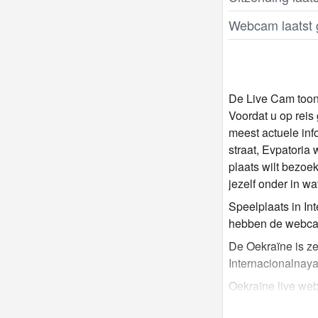
Webcam laatst 
De Live Cam toont
Voordat u op reis
meest actuele inf
straat, Evpatoria 
plaats wilt bezoe
jezelf onder in wa
Speelplaats in In
hebben de webcam
De Oekraïne is ze
Internacionalnaya-
Oekraïne live web