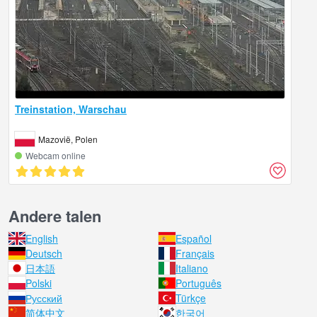
Treinstation, Warschau
Mazovië, Polen
Webcam online
Andere talen
English
Español
Deutsch
Français
日本語
Italiano
Polski
Português
Русский
Türkçe
简体中文
한국어