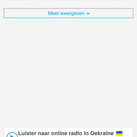
beoordeeld met punten voor online uitzendingen.
Meer weergeven
De Oekraïne is zeer divers en er zijn een groot aantal plaatsen die
ik graag zou willen bezoeken, en Internacionalnaya-straat,
Evpatoria in Yevpatoria is daar ongetwijfeld een van!
Oekraïne live webcam bevindt zich in +03:00 tijdzone.
Luister naar online radio in Oekraïne