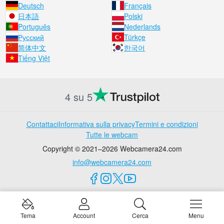
Deutsch
Français
日本語
Polski
Português
Nederlands
Русский
Türkçe
简体中文
한국어
Tiếng Việt
4 su 5
Contattaci
Informativa sulla privacy
Termini e condizioni
Tutte le webcam
Copyright © 2021–2026 Webcamera24.com
info@webcamera24.com
Tema
Account
Cerca
Menu