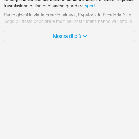
trasmissione online puoi anche guardare
sport
.
Parco giochi in via Internacionalnaya, Evpatoria in Evpatoria è un
luogo piuttosto popolare e molti dei nostri utenti hanno valutato la
webcam con punti di trasmissione online.
Mostra di più
Il Ucraina è molto vario e ci sono moltissimi posti che mi
piacerebbe visitare, e Parco giochi in via Internacionalnaya,
Evpatoria in Evpatoria è senza dubbio uno di questi!
La webcam live Ucraina si trova nel fuso orario +03:00.