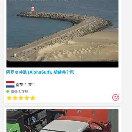
阿罗哈冲浪 (AlohaSurf), 斯赫弗宁恩
南荷兰, 荷兰
摄像头在线