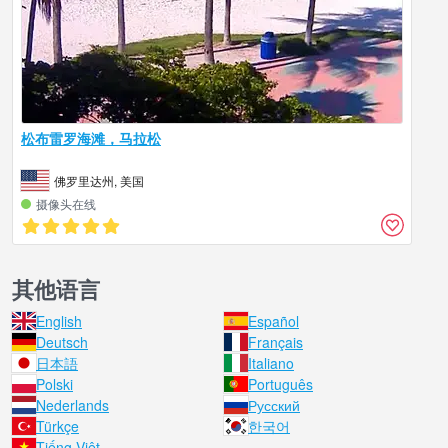
松布雷罗海滩，马拉松
佛罗里达州, 美国
摄像头在线
其他语言
English
Español
Deutsch
Français
日本語
Italiano
Polski
Português
Nederlands
Русский
Türkçe
한국어
Tiếng Việt