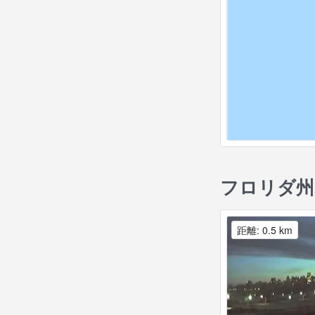
フロリダ州
距離: 0.5 km