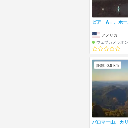
ピア「A」、ホー
アメリカ
ウェブカメラオ
距離: 0.9 km
パロマー山、カ