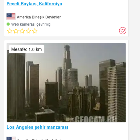
Peçeli Baykuş, Kaliforniya
Amerika Birleşik Devletleri
Web kamerası çevrimiçi
Mesafe: 1.0 km
Los Angeles şehir manzarası