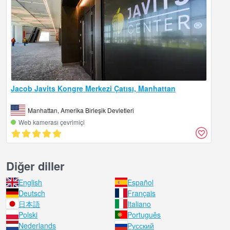
Jacob Javits Kongre Merkezi Çatısı, Manhattan
Manhattan, Amerika Birleşik Devletleri
Web kamerası çevrimiçi
Diğer diller
English
Español
Deutsch
Français
日本語
Italiano
Polski
Português
Nederlands
Русский