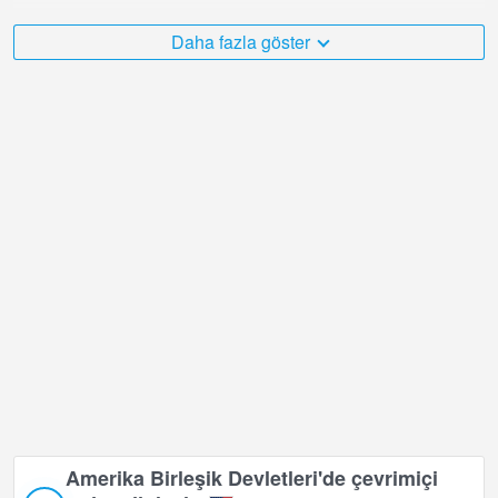
Amerika Birleşik Devletleri çok çeşitli ve ziyaret etmek istediğim çok
Daha fazla göster
sayıda yer var ve bölgesindeki Boca Gölü, Florida şüphesiz
bunlardan biri!
Amerika Birleşik Devletleri canlı web kamerası GMT-05:00 saat
diliminde bulunuyor.
Amerika Birleşik Devletleri'de çevrimiçi