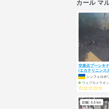
カール マ
交差点プーシキナ
(エカテリニンス
リ
シンフェロポリ
ウェブカメラオ
距離: 0.5 km