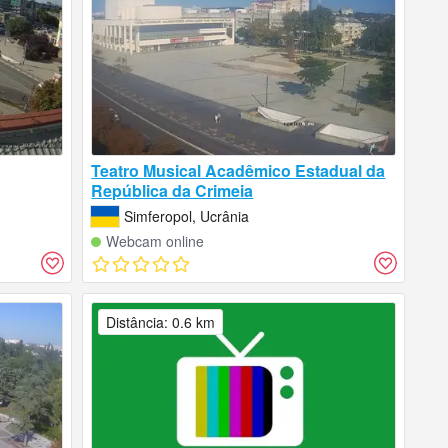
Teatro Musical Acadêmico Estadual da
República da Crimeia
Simferopol, Ucrânia
Webcam online
Distância: 0.6 km