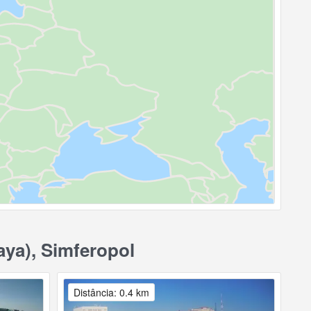
ya), Simferopol
Distância: 0.4 km