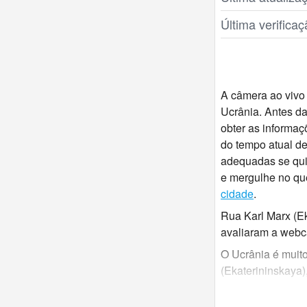
Última verific
A câmera ao vivo 
Ucrânia. Antes da
obter as informaç
do tempo atual de
adequadas se quis
e mergulhe no qu
cidade
.
Rua Karl Marx (Ek
avaliaram a webc
O Ucrânia é muito
(Ekaterininskaya)
Ucrânia webcam a