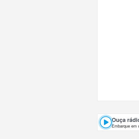
vez webcams pop
Ouça rádi
Embarque em um