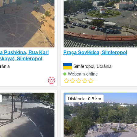
a Pushkina, Rua Karl
Praça Soviética, Simferopol
skaya), Simferopol
rânia
Simferopol, Ucrânia
Webcam online
Distância: 0.5 km