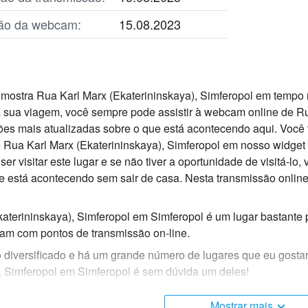
ação da webcam:
15.08.2023
mostra Rua Karl Marx (Ekaterininskaya), Simferopol em tempo r
 sua viagem, você sempre pode assistir à webcam online de Ru
ões mais atualizadas sobre o que está acontecendo aqui. Você 
 Rua Karl Marx (Ekaterininskaya), Simferopol em nosso widget d
er visitar este lugar e se não tiver a oportunidade de visitá-l
e está acontecendo sem sair de casa. Nesta transmissão onlin
aterininskaya), Simferopol em Simferopol é um lugar bastante 
am com pontos de transmissão on-line.
 diversificado e há um grande número de lugares que eu gostari
, Simferopol em Simferopol é sem dúvida um deles!
o vivo está localizada no fuso horário +03:00. Webcams ao vi
Mostrar mais