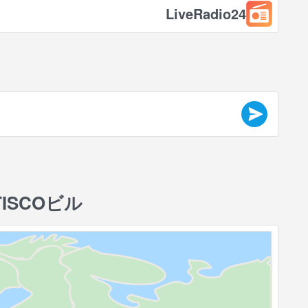
LiveRadio24
SCOビル