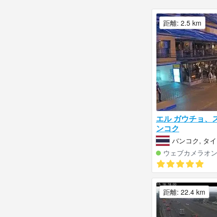
距離: 2.5 km
エル ガウチョ、
ンコク
バンコク, タイ
ウェブカメラオ
距離: 22.4 km