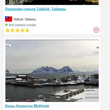
Панорама города Тайбэй, Тайвань
Тайбэй, Тайвань
Веб‑камера онлайн
Виды Норвегии Multicam