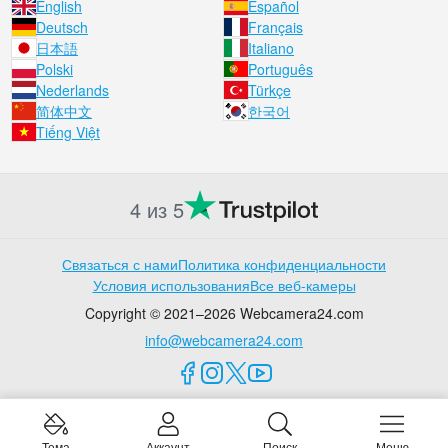
English
Español
Deutsch
Français
日本語
Italiano
Polski
Português
Nederlands
Türkçe
简体中文
한국어
Tiếng Việt
4 из 5
Связаться с нами
Политика конфиденциальности
Условия использования
Все веб-камеры
Copyright © 2021–2026 Webcamera24.com
info@webcamera24.com
Тема
Аккаунт
Поиск
Меню