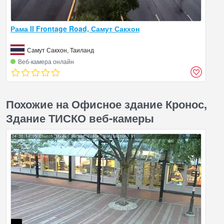
Рама II Frontage Road, Самут Сакхон
Самут Сакхон, Таиланд
Веб‑камера онлайн
Похожие на Офисное здание Кронос,
Здание ТИСКО веб-камеры