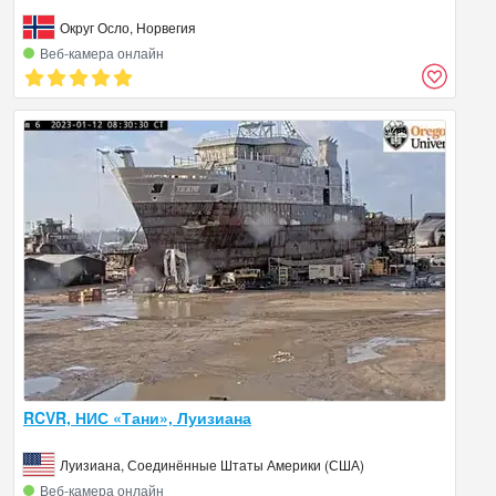
Округ Осло, Норвегия
Веб‑камера онлайн
RCVR, НИС «Тани», Луизиана
Луизиана, Соединённые Штаты Америки (США)
Веб‑камера онлайн