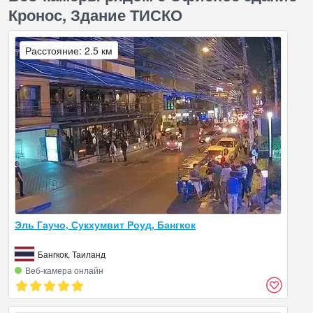
Кронос, Здание ТИСКО
Расстояние: 2.5 км
Эль Гаучо, Сукхумвит Роуд, Бангкок
Бангкок, Таиланд
Веб‑камера онлайн