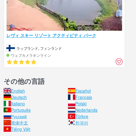
レヴィ スキー リゾート アクティビティ パーク
ラップランド, フィンランド
ウェブカメラオンライン
その他の言語
English
Español
Deutsch
Français
Italiano
Polski
Português
Nederlands
Русский
Türkçe
简体中文
한국어
Tiếng Việt