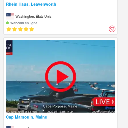
Rhein Haus, Leavenworth
Washington, États Unis
Webcam en ligne
Cap Marsouin, Maine