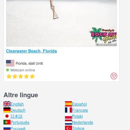
Clearwater Beach, Florida
Florida, stati Uniti
Webcam online
Altre lingue
English
Español
Deutsch
Français
日本語
Polski
Português
Nederlands
Русский
Türkçe