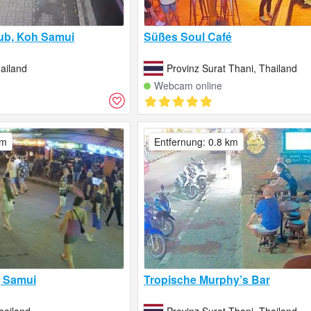
ub, Koh Samui
Süßes Soul Café
ailand
Provinz Surat Thani, Thailand
Webcam online
km
Entfernung: 0.8 km
 Samui
Tropische Murphy’s Bar