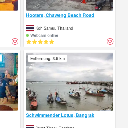
Hooters, Chaweng Beach Road
Koh Samui, Thailand
Webcam online
Entfernung: 3.5 km
Schwimmender Lotus, Bangrak