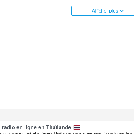
ct Thaïlande est située dans le fuseau horaire +07:00. Webcam
Afficher plus
ps réel. D'abord montré des webcams populaires.
 radio en ligne en Thaïlande
 un voyage musical à travers Thaïlande grâce à une sélection soignée de stat