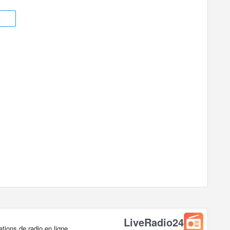
s en direct dans la ville de Bangkok,
LiveRadio24
ions de radio en ligne.