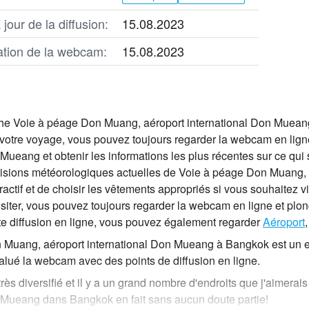
jour de la diffusion:
15.08.2023
cation de la webcam:
15.08.2023
he Voie à péage Don Muang, aéroport international Don Mueang 
 votre voyage, vous pouvez toujours regarder la webcam en lig
Mueang et obtenir les informations les plus récentes sur ce qui 
visions météorologiques actuelles de Voie à péage Don Muang,
actif et de choisir les vêtements appropriés si vous souhaitez vis
visiter, vous pouvez toujours regarder la webcam en ligne et plo
e diffusion en ligne, vous pouvez également regarder
Aéroport
 Muang, aéroport international Don Mueang à Bangkok est un en
valué la webcam avec des points de diffusion en ligne.
rès diversifié et il y a un grand nombre d'endroits que j'aimerai
 Mueang dans Bangkok en fait sans aucun doute partie!