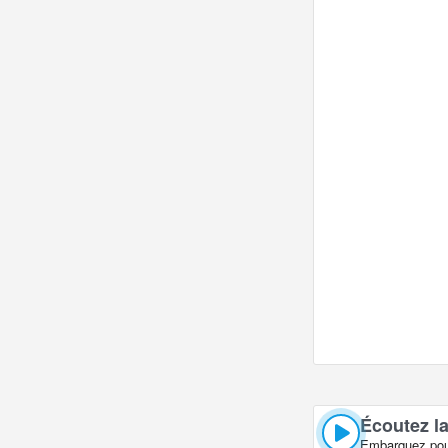
La webcam en dire
Thaïlande en tem
Écoutez la
Embarquez pour