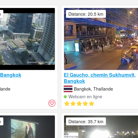
m
Distance: 20.5 km
, Bangkok
El Gaucho, chemin Sukhumvit,
Bangkok
lande
Bangkok, Thaïlande
Webcam en ligne
m
Distance: 35.7 km