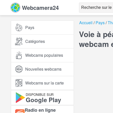
Webcamera24
Accueil
Pays
Th
Pays
Voie à p
Catégories
webcam e
Webcams populaires
Nouvelles webcams
Webcams sur la carte
DISPONIBLE SUR
Google Play
Radio en ligne