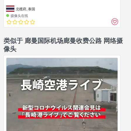
北榄府, 泰国
摄像头在线
类似于 廊曼国际机场廊曼收费公路 网络摄
像头