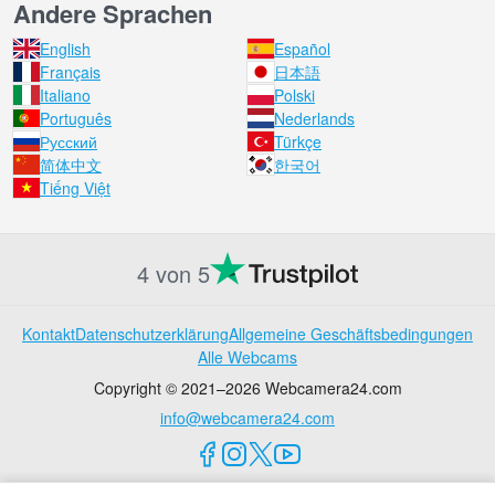
Andere Sprachen
English
Español
Français
日本語
Italiano
Polski
Português
Nederlands
Русский
Türkçe
简体中文
한국어
Tiếng Việt
4 von 5
Kontakt
Datenschutzerklärung
Allgemeine Geschäftsbedingungen
Alle Webcams
Copyright © 2021–2026 Webcamera24.com
info@webcamera24.com