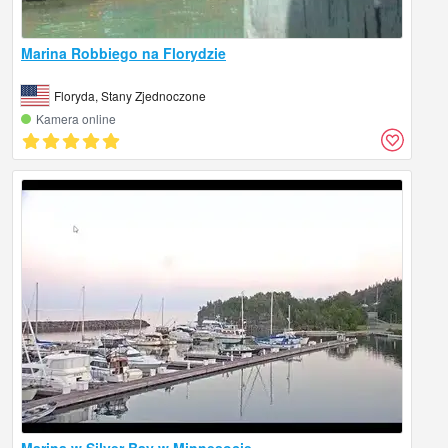
Marina Robbiego na Florydzie
Floryda, Stany Zjednoczone
Kamera online
Marina w Silver Bay w Minnesocie