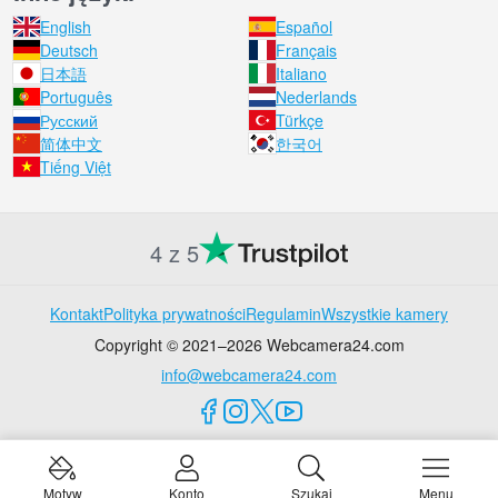
English
Español
Deutsch
Français
日本語
Italiano
Português
Nederlands
Русский
Türkçe
简体中文
한국어
Tiếng Việt
4 z 5
Kontakt
Polityka prywatności
Regulamin
Wszystkie kamery
Copyright © 2021–2026 Webcamera24.com
info@webcamera24.com
Motyw
Konto
Szukaj
Menu