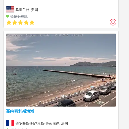
马里兰州, 美国
摄像头在线
戛纳泰利斯海滩
普罗旺斯-阿尔卑斯-蔚蓝海岸, 法国