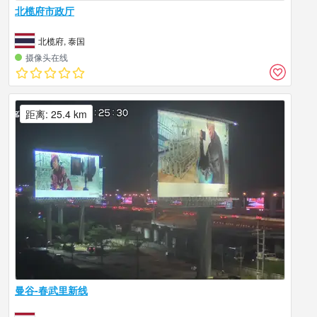
北榄府市政厅
北榄府, 泰国
摄像头在线
距离: 25.4 km
曼谷-春武里新线