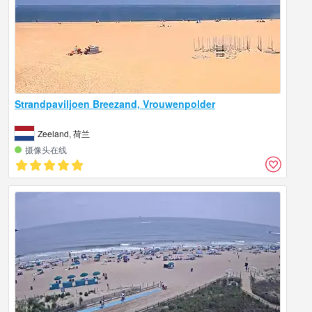
Strandpaviljoen Breezand, Vrouwenpolder
Zeeland, 荷兰
摄像头在线