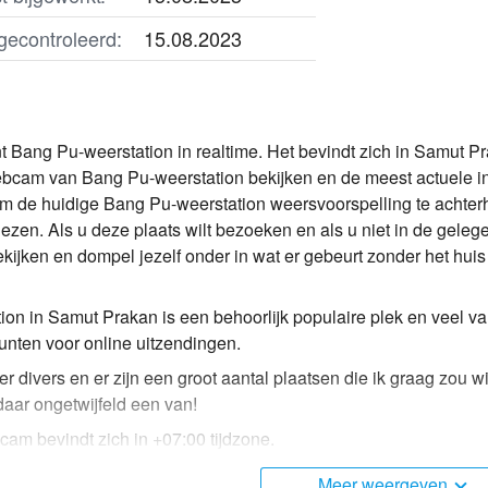
gecontroleerd:
15.08.2023
 Bang Pu-weerstation in realtime. Het bevindt zich in Samut Pra
webcam van Bang Pu-weerstation bekijken en de meest actuele inf
m de huidige Bang Pu-weerstation weersvoorspelling te achterh
kiezen. Als u deze plaats wilt bezoeken en als u niet in de gele
ijken en dompel jezelf onder in wat er gebeurt zonder het huis t
ion in Samut Prakan is een behoorlijk populaire plek en veel
nten voor online uitzendingen.
er divers en er zijn een groot aantal plaatsen die ik graag zou 
aar ongetwijfeld een van!
cam bevindt zich in +07:00 tijdzone.
Meer weergeven