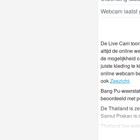
Webcam laatst 
De Live Cam toont
altijd de online 
de mogelijkheid o
juiste kleding te 
online webcam bek
ook
Zeezicht
.
Bang Pu-weerstat
beoordeeld met pu
De Thailand is ze
Samut Prakan is d
Thailand live web