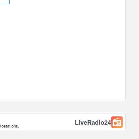
LiveRadio24
iostations.