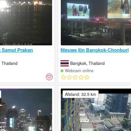
n Samut Prakan
Nieuwe lijn Bangkok-Chonburi
 Thailand
Bangkok, Thailand
Webcam online
Afstand: 32.5 km