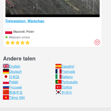
Treinstation, Warschau
Mazovië, Polen
Webcam online
Andere talen
English
Español
Deutsch
Français
日本語
Italiano
Polski
Português
Русский
Türkçe
简体中文
한국어
Tiếng Việt