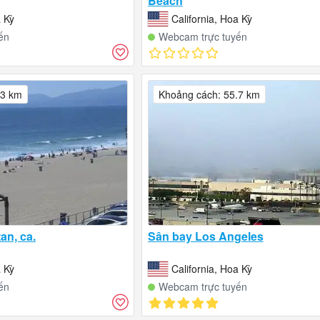
Beach
a Kỳ
California, Hoa Kỳ
ến
Webcam trực tuyến
.3 km
Khoảng cách: 55.7 km
an, ca.
Sân bay Los Angeles
a Kỳ
California, Hoa Kỳ
ến
Webcam trực tuyến