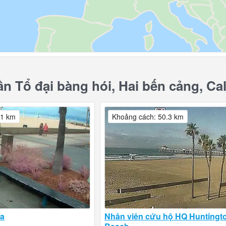
 Tổ đại bàng hói, Hai bến cảng, Cal
.1 km
Khoảng cách: 50.3 km
sa
Nhân viên cứu hộ HQ Huntingt