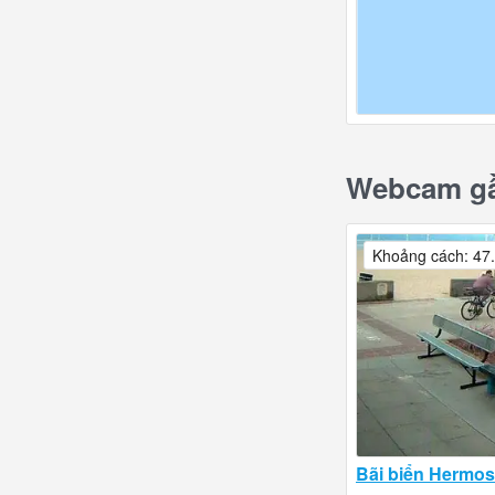
Webcam gần
Khoảng cách: 47
Bãi biển Hermo