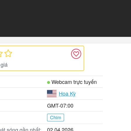
giá
Webcam trực tuyến
Hoa Kỳ
GMT-07:00
Chim
át sóng gần nhất:
02.04.2026