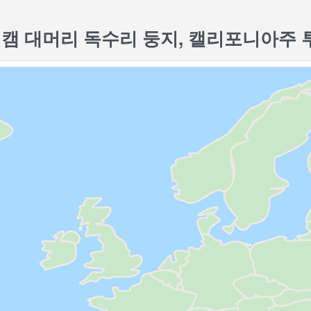
캠 대머리 독수리 둥지, 캘리포니아주 