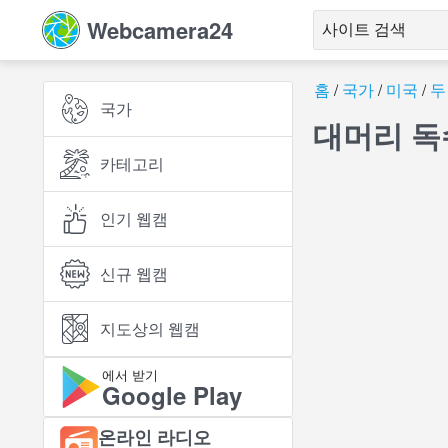
Webcamera24
홈
국가
미국
두
국가
대머리 독
카테고리
인기 웹캠
신규 웹캠
지도상의 웹캠
에서 받기
Google Play
온라인 라디오