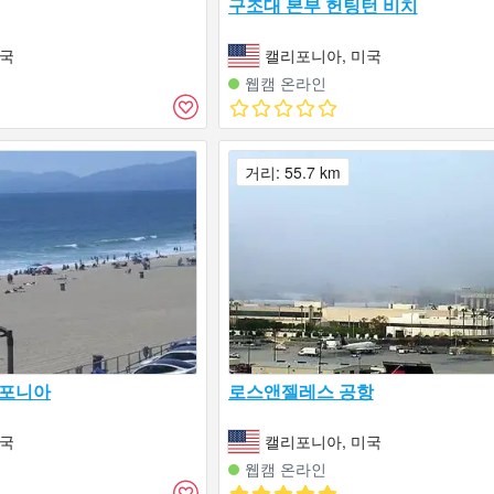
구조대 본부 헌팅턴 비치
미국
캘리포니아, 미국
웹캠 온라인
거리: 55.7 km
리포니아
로스앤젤레스 공항
미국
캘리포니아, 미국
웹캠 온라인