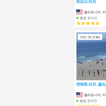
허모사 비치
캘리포니아, 
웹캠 온라인
거리: 51.3 km
맨해튼 비치, 캘
캘리포니아, 
웹캠 온라인