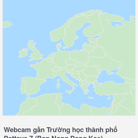
Webcam gần Trường học thành phố