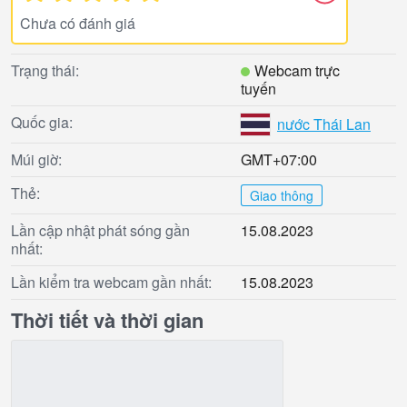
Chưa có đánh giá
Trạng thái:
Webcam trực
tuyến
Quốc gia:
nước Thái Lan
Múi giờ:
GMT+07:00
Thẻ:
Giao thông
Lần cập nhật phát sóng gần
15.08.2023
nhất:
Lần kiểm tra webcam gần nhất:
15.08.2023
Thời tiết và thời gian