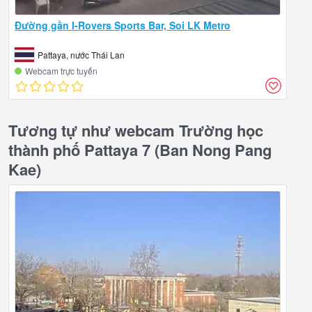
Đường gần I-Rovers Sports Bar, Soi LK Metro
Pattaya, nước Thái Lan
Webcam trực tuyến
Tương tự như webcam Trường học
thành phố Pattaya 7 (Ban Nong Pang
Kae)