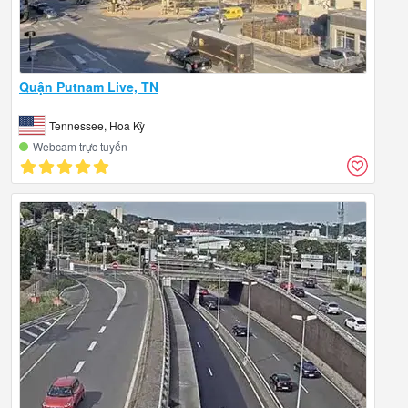
Quận Putnam Live, TN
Tennessee, Hoa Kỳ
Webcam trực tuyến