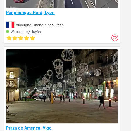
Périphérique Nord, Lyon
Auvergne-Rhône-Alpes, Pháp
Webcam trực tuyến
Praza de América, Vigo