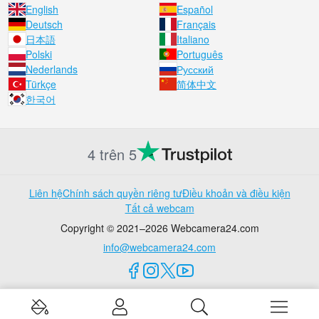
English
Español
Deutsch
Français
日本語
Italiano
Polski
Português
Nederlands
Русский
Türkçe
简体中文
한국어
4 trên 5
Liên hệ
Chính sách quyền riêng tư
Điều khoản và điều kiện
Tất cả webcam
Copyright © 2021–2026 Webcamera24.com
info@webcamera24.com