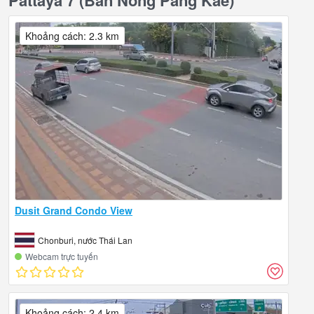
Pattaya 7 (Ban Nong Pang Kae)
Khoảng cách: 2.3 km
Dusit Grand Condo View
Chonburi, nước Thái Lan
Webcam trực tuyến
Khoảng cách: 2.4 km