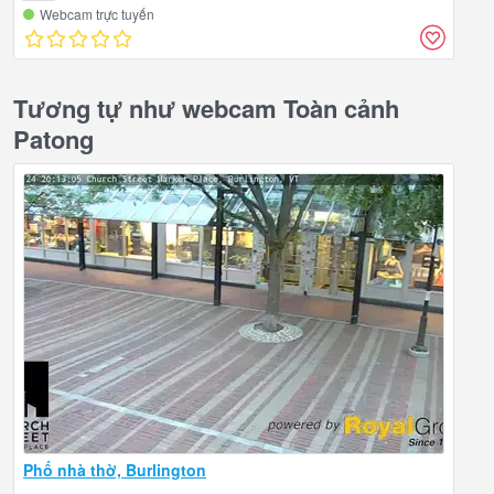
Webcam trực tuyến
Tương tự như webcam Toàn cảnh
Patong
Phố nhà thờ, Burlington