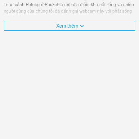
Toàn cảnh Patong ở Phuket là một địa điểm khá nổi tiếng và nhiều
người dùng của chúng tôi đã đánh giá webcam này với phát sóng
trực tuyến.
Xem thêm
nước Thái Lan rất đa dạng và có rất nhiều địa điểm mà tôi muốn
ghé thăm và Toàn cảnh Patong trong Phuket chắc chắn là một
trong số đó!
nước Thái Lan webcam trực tiếp nằm ở múi giờ +07:00. Webcam
trực tiếp ở Phuket, Thái Lan trong thời gian thực. Lần đầu tiên hiển
thị webcam phổ biến.