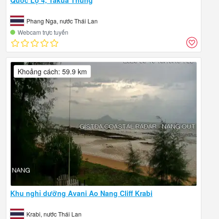
Phang Nga, nước Thái Lan
Webcam trực tuyến
Khoảng cách: 59.9 km
Khu nghỉ dưỡng Avani Ao Nang Cliff Krabi
Krabi, nước Thái Lan