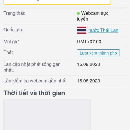
Trạng thái:
Webcam trực
tuyến
Quốc gia:
nước Thái Lan
Múi giờ:
GMT+07:00
Thẻ:
Lượt xem thành phố
Lần cập nhật phát sóng gần
15.08.2023
nhất:
Lần kiểm tra webcam gần nhất:
15.08.2023
Thời tiết và thời gian