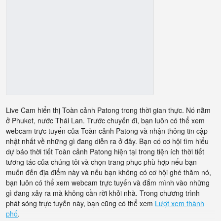
Live Cam hiển thị Toàn cảnh Patong trong thời gian thực. Nó nằm
ở Phuket, nước Thái Lan. Trước chuyến đi, bạn luôn có thể xem
webcam trực tuyến của Toàn cảnh Patong và nhận thông tin cập
nhật nhất về những gì đang diễn ra ở đây. Bạn có cơ hội tìm hiểu
dự báo thời tiết Toàn cảnh Patong hiện tại trong tiện ích thời tiết
tương tác của chúng tôi và chọn trang phục phù hợp nếu bạn
muốn đến địa điểm này và nếu bạn không có cơ hội ghé thăm nó,
bạn luôn có thể xem webcam trực tuyến và đắm mình vào những
gì đang xảy ra mà không cần rời khỏi nhà. Trong chương trình
phát sóng trực tuyến này, bạn cũng có thể xem
Lượt xem thành
phố
.