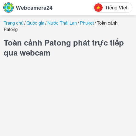
Webcamera24
Tiếng Việt
Trang chủ
Quốc gia
Nước Thái Lan
Phuket
Toàn cảnh
Patong
Toàn cảnh Patong phát trực tiếp
qua webcam