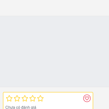
Chưa có đánh giá