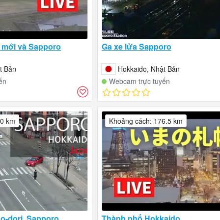
 mới và Sapporo
Ga xe lửa Sapporo
t Bản
Hokkaido, Nhật Bản
ến
Webcam trực tuyến
.0 km
Khoảng cách: 176.5 km
Jo-dori, Sapporo
Thành phố Hokkaido