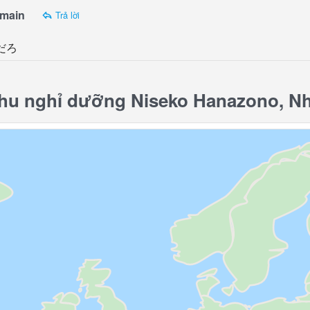
-main
Trả lời
だろ
u nghỉ dưỡng Niseko Hanazono, Nhậ