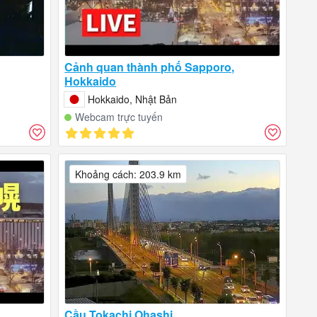
Cảnh quan thành phố Sapporo,
Hokkaido
Hokkaido, Nhật Bản
Webcam trực tuyến
Khoảng cách: 203.9 km
Cầu Tokachi Ohashi