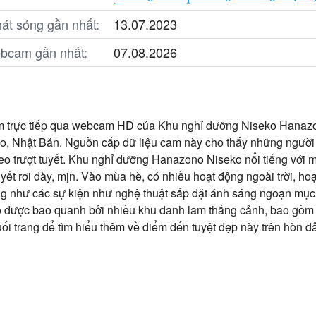
át sóng gần nhất:
13.07.2023
ebcam gần nhất:
07.08.2026
m trực tiếp qua webcam HD của Khu nghỉ dưỡng Niseko Hanazono,
o, Nhật Bản. Nguồn cấp dữ liệu cam này cho thấy những người 
eo trượt tuyết. Khu nghỉ dưỡng Hanazono Niseko nổi tiếng với mù
uyết rơi dày, mịn. Vào mùa hè, có nhiều hoạt động ngoài trời, ho
g như các sự kiện như nghệ thuật sắp đặt ánh sáng ngoạn mục t
được bao quanh bởi nhiều khu danh lam thắng cảnh, bao gồm 
uối trang để tìm hiểu thêm về điểm đến tuyệt đẹp này trên hòn 