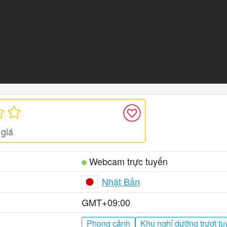
giá
Webcam trực tuyến
Nhật Bản
GMT+09:00
Phong cảnh
Khu nghỉ dưỡng trượt tu