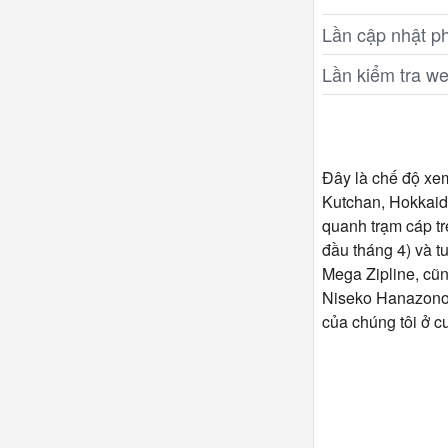
Lần cập nhật ph
Lần kiểm tra w
Đây là chế độ xe
Kutchan, Hokkaid
quanh trạm cáp tr
đầu tháng 4) và t
Mega Zipline, cũn
Niseko Hanazono 
của chúng tôi ở c