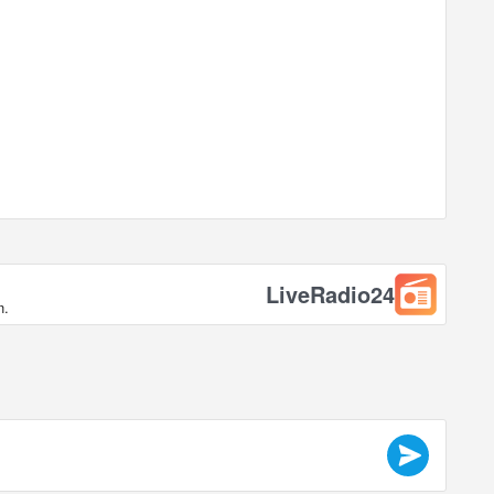
LiveRadio24
n.