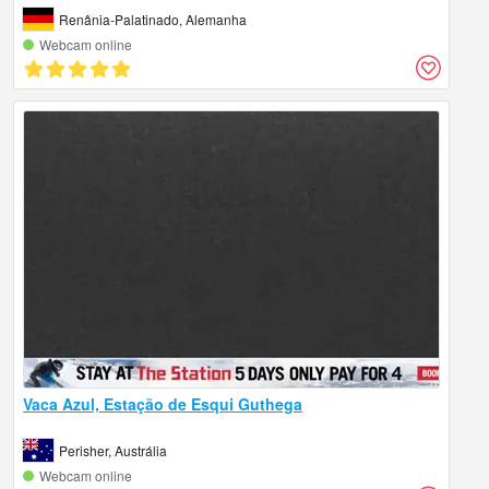
Renânia-Palatinado, Alemanha
Webcam online
Vaca Azul, Estação de Esqui Guthega
Perisher, Austrália
Webcam online