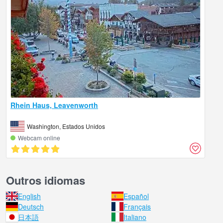
Rhein Haus, Leavenworth
Washington, Estados Unidos
Webcam online
Outros idiomas
English
Español
Deutsch
Français
日本語
Italiano