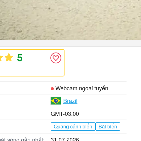
5
Webcam ngoại tuyến
Brazil
GMT-03:00
Quang cảnh biển
Bãi biển
át sóng gần nhất:
31.07.2026