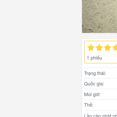
1 phiếu
Trạng thái:
Quốc gia:
Múi giờ:
Thẻ:
Lần cập nhật ph