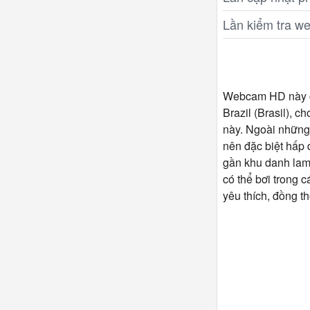
Lần kiểm tra w
Webcam HD này cun
Brazil (Brasil), 
này. Ngoài những 
nên đặc biệt hấp 
gần khu danh lam
có thể bơi trong 
yêu thích, đồng t