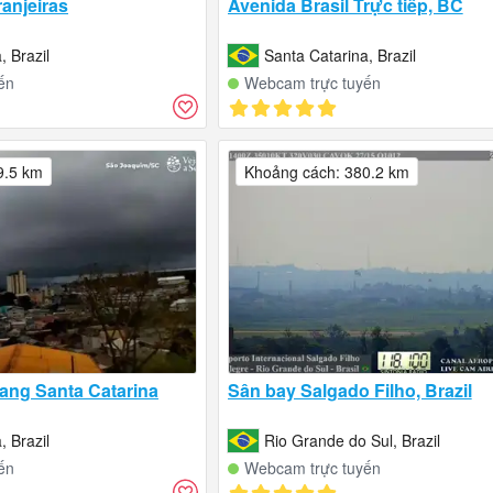
anjeiras
Avenida Brasil Trực tiếp, BC
, Brazil
Santa Catarina, Brazil
ến
Webcam trực tuyến
9.5 km
Khoảng cách: 380.2 km
ang Santa Catarina
Sân bay Salgado Filho, Brazil
, Brazil
Rio Grande do Sul, Brazil
ến
Webcam trực tuyến