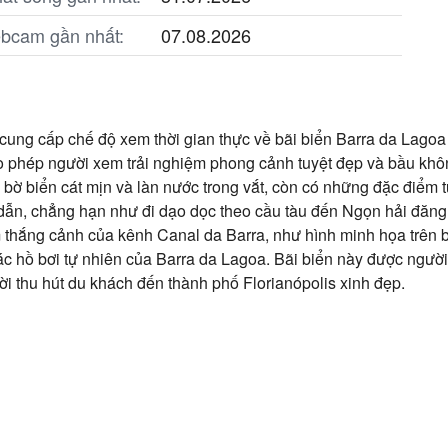
ebcam gần nhất:
07.08.2026
g cấp chế độ xem thời gian thực về bãi biển Barra da Lagoa ở
cho phép người xem trải nghiệm phong cảnh tuyệt đẹp và bầu khôn
bờ biển cát mịn và làn nước trong vắt, còn có những đặc điểm t
dẫn, chẳng hạn như đi dạo dọc theo cầu tàu đến Ngọn hải đăng
 thắng cảnh của kênh Canal da Barra, như hình minh họa trên b
các hồ bơi tự nhiên của Barra da Lagoa. Bãi biển này được ngư
hời thu hút du khách đến thành phố Florianópolis xinh đẹp.