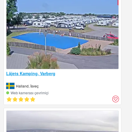
Läjets Kamping, Varberg
Halland, İsveç
Web kamerası çevrimiçi