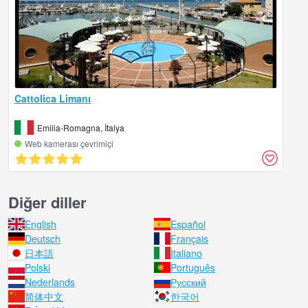
Cattolica Limanı
Emilia-Romagna, İtalya
Web kamerası çevrimiçi
Diğer diller
English
Español
Deutsch
Français
日本語
Italiano
Polski
Português
Nederlands
Русский
简体中文
한국어