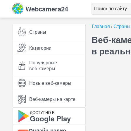
Webcamera24
Главная
Страны
Страны
Веб-каме
Категории
в реаль
Популярные
веб‑камеры
Новые веб‑камеры
Веб‑камеры на карте
ДОСТУПНО В
Google Play
Онлайн‑радио