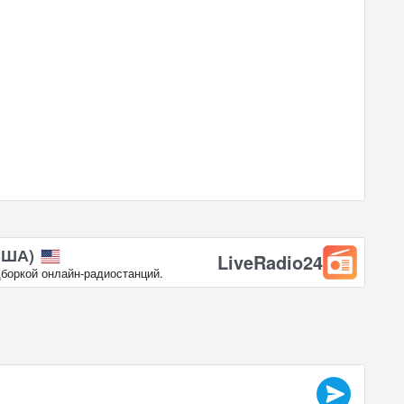
США)
LiveRadio24
боркой онлайн‑радиостанций.