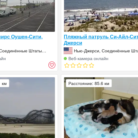
ирс Оушен-Сити,
Пляжный патруль Си-Айл-Сит
Джерси
 Соединённые Штаты
Нью-Джерси, Соединённые Шт
А)
Америки (США)
айн
Веб‑камера онлайн
1 км
Расстояние: 85.6 км