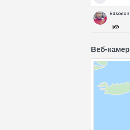
Edsoson 
Hi🤶
Веб-камер