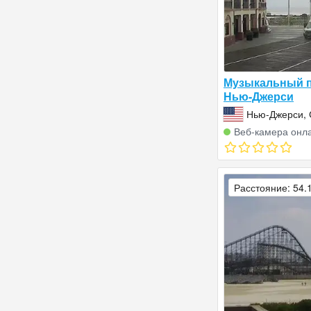
Музыкальный п
Нью-Джерси
Нью-Джерси,
Америки (СШ
Веб‑камера онл
Расстояние: 54.