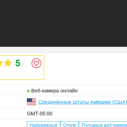
5
Веб‑камера онлайн
Соединённые Штаты Америки (США
GMT-05:00
Набережные
Отели
Погодные веб-камер