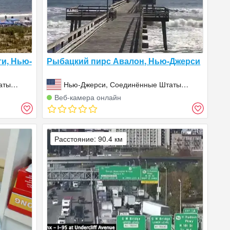
и, Нью-
Рыбацкий пирс Авалон, Нью-Джерси
аты
Нью-Джерси, Соединённые Штаты
Америки (США)
Веб‑камера онлайн
Расстояние: 90.4 км