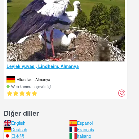
Leylek yuvası, Lindheim, Almanya
Altenstadt, Almanya
Web kamerası çevrimiçi
Diğer diller
English
Español
Deutsch
Français
日本語
Italiano