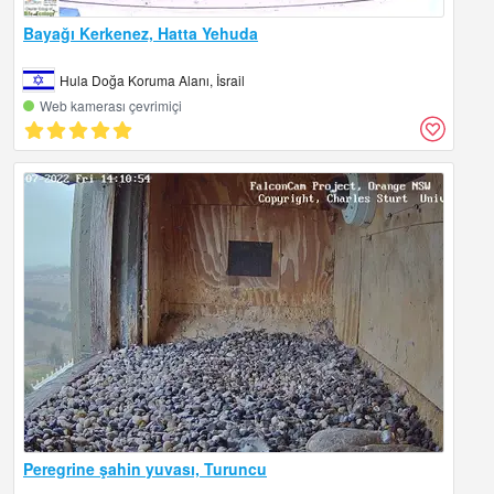
Bayağı Kerkenez, Hatta Yehuda
Hula Doğa Koruma Alanı, İsrail
Web kamerası çevrimiçi
Peregrine şahin yuvası, Turuncu