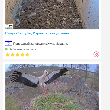
Сипуха/голубь, Изреельская долина
Природный заповедник Хула, Израиль
Веб‑камера онлайн