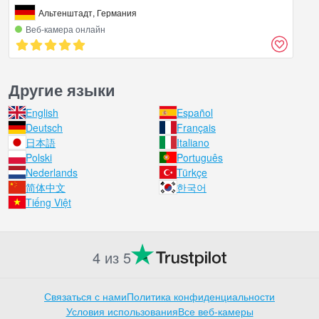
Альтенштадт, Германия
Веб‑камера онлайн
Другие языки
English
Español
Deutsch
Français
日本語
Italiano
Polski
Português
Nederlands
Türkçe
简体中文
한국어
Tiếng Việt
4 из 5
Связаться с нами
Политика конфиденциальности
Условия использования
Все веб-камеры