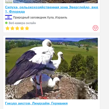
Сипуха, сельскохозяйственная зона Эверглейдс, вид
1, Флорида
Природный заповедник Хула, Израиль
Веб‑камера онлайн
Гнездо аистов, Линдхайм, Германия