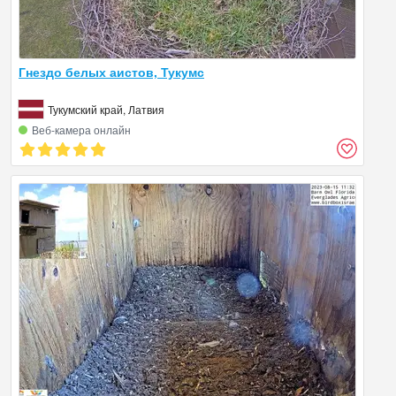
Гнездо белых аистов, Тукумс
Тукумский край, Латвия
Веб‑камера онлайн